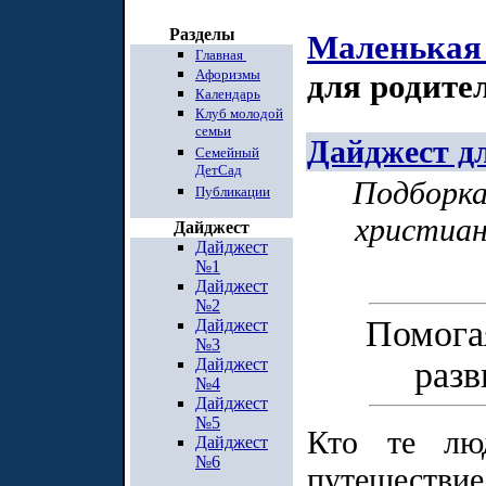
Разделы
Маленькая
Главная
Афоризмы
для родите
Календарь
Клуб молодой
семьи
Дайджест д
Семейный
ДетСад
Подборка
Публикации
христиан
Дайджест
Дайджест
№1
Дайджест
№2
Помога
Дайджест
№3
Дайджест
разв
№4
Дайджест
№5
Кто те люд
Дайджест
№6
путешествие