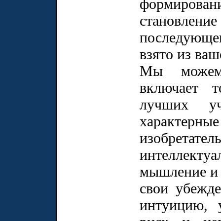
формирован
становлени
последующег
взято из ваш
Мы можем 
включает т
лучших уч
характе
изобретате
интеллектуа
мышление и т
свои убежде
интуицию, 