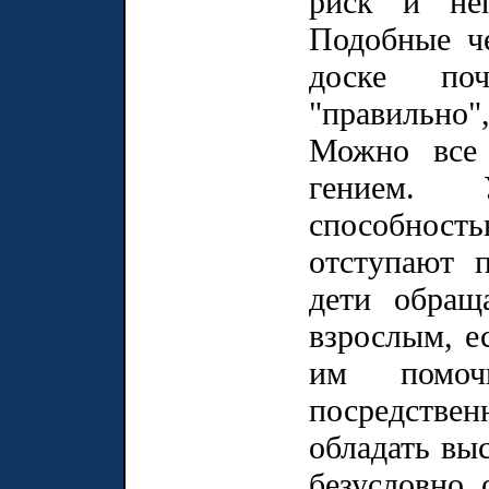
риск и неп
Подобные че
доске по
"правильно
Можно все 
гением. 
способност
отступают 
дети обращ
взрослым, е
им помоч
посредстве
обладать вы
безусловно, 