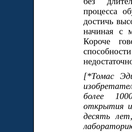
без длител
процесса о
достичь высо
начиная с 
Короче гов
способност
недостаточн
[*Томас Эд
изобретат
более 100
открытия и
десять лет
лаборато