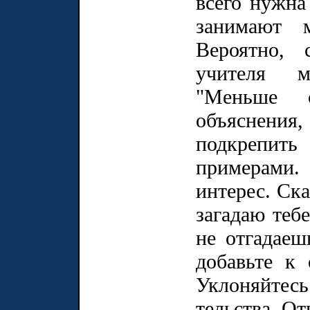
всего нужна 
занимают м
Вероятно,
учителя м
"Меньше 
объяснени
подкрепит
примерами.
интерес. Ска
загадаю тебе
не отгадаеш
добавьте к 
Уклоняйтес
тельства. От