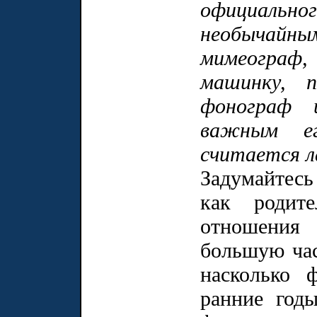
официально
необычайны
мимеограф,
машинку, п
фонограф 
важным ег
считается л
Задумайтесь
как родите
отношения
большую час
насколько 
ранние год