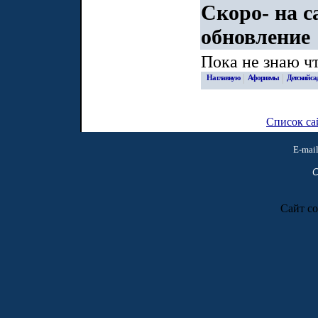
Скоро- на с
обновление
Пока не знаю чт
|
|
На главную
Афоризмы
Детский са
Список са
E-mai
C
Сайт со