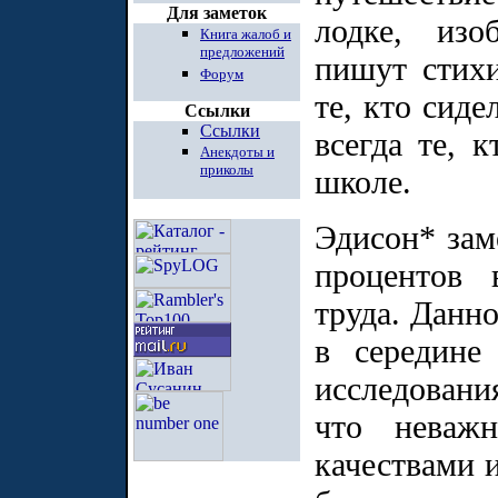
Для заметок
лодке, изо
Книга жалоб и
предложений
пишут стихи
Форум
те, кто сиде
Ссылки
Ссылки
всегда те, 
Анекдоты и
приколы
школе.
Эдисон* заме
процентов 
труда. Данн
в середине
исследовани
что неважн
качествами и