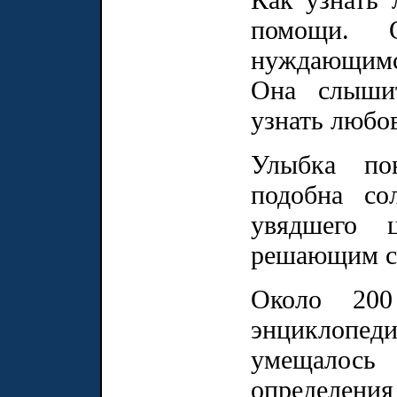
помощи.
нуждающимс
Она слышит
узнать любо
Улыбка по
подобна со
увядшего 
решающим со
Около 200
энциклопед
умещалось
определе