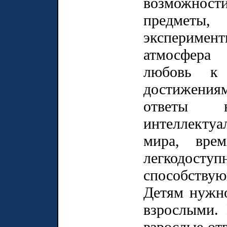
возможност
предметы
эксперимен
атмосфера 
любовь к
достижениям
ответы н
интеллекту
мира, вре
легкодо
способству
Детям нужн
взрослыми.
взрослые от