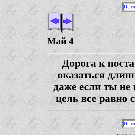
На г
Май 4
Дорога к пост
оказаться длинн
даже если ты не 
цель все равно 
На г