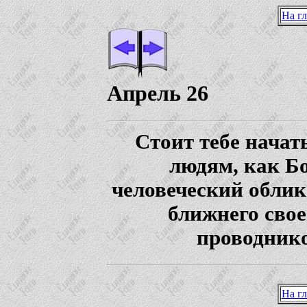
На г
Апрель 26
Стоит тебе начат
людям, как Б
человеческий облик
ближнего свое
проводнико
На г