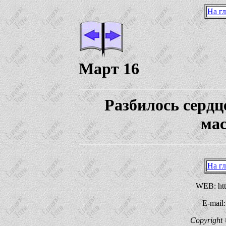
На г
Март 16
Разбилось сердц
мас
На г
WEB: http
E-mail
Copyright 