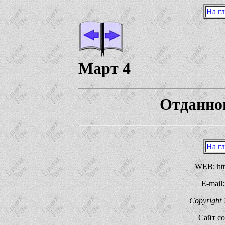
На г
Март 4
Отданног
На г
WEB: http
E-mail
Copyright 
Сайт со